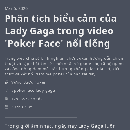
Mar 5, 2026
Phân tích biểu cảm của
Lady Gaga trong video
'Poker Face' nổi tiếng
Trang web chia sẻ kinh nghiệm chơi poker, hướng dẫn chiến
thuật và cập nhật tin tức mới nhất về game bài, xã hội game
và cộng đồng đam mê. Tận hưởng không gian giải trí, kiến
thức và kết nối đam mê poker của bạn tại đây.
Vững Bước Poker
poker face lady gaga
129 35 Seconds
2026-03-05
Trong giới âm nhạc, ngày nay Lady Gaga luôn