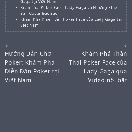
Gaga tại Việt Nam
Bí ẩn của 'Poker Face' Lady Gaga và Những Phiên
Bản Cover Đặc Sắc
Khám Phá Phiên Bản Poker Face của Lady Gaga tại
Việt Nam
Hướng Dẫn Chơi
Khám Phá Thần
Poker: Khám Phá
Thái Poker Face của
Diễn Đàn Poker tại
Lady Gaga qua
Việt Nam
Video nổi bật